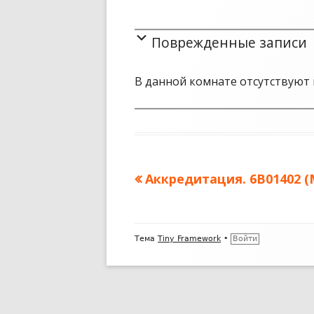
Поврежденные записи
В данной комнате отсутствуют 
Предыдущая
Аккредитация. 6B01402 (
Навигация
запись:
по
Содержимое
записям
Тема
Tiny Framework
•
Войти
подвала