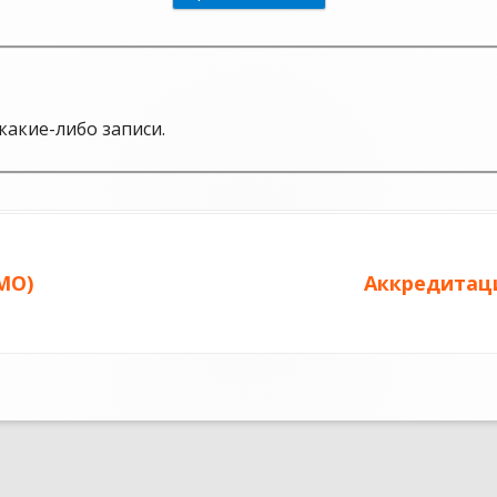
какие-либо записи.
МО)
Следующая
Аккредитаци
запись: