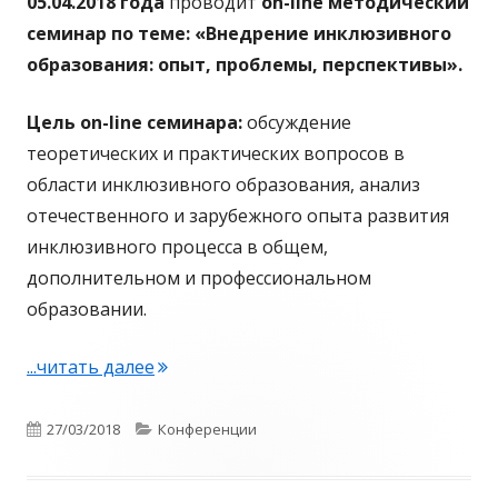
05.04.2018 года
проводит
on
-
line
методический
семинар по теме: «Внедрение инклюзивного
образования: опыт, проблемы, перспективы».
Цель
on
-
line
семинара:
обсуждение
теоретических и практических вопросов в
области инклюзивного образования, анализ
отечественного и зарубежного опыта развития
инклюзивного процесса в общем,
дополнительном и профессиональном
образовании.
...читать далее
"«Внедрение инклюзивного образован
Опубликовано
27/03/2018
Рубрики
Конференции