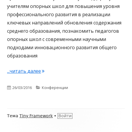
учителям опорных школ для повышения уровня
профессионального развития в реализации
ключевых направлений обновления содержания
среднего образования, познакомить педагогов
опорных школ с современными научными
подходами инновационного развития общего
образования
...читать далее
"«Научно-педагогическая поддержка у
Опубликовано
26/03/2016
Рубрики
Конференции
Содержимое
Тема
Tiny Framework
•
Войти
подвала