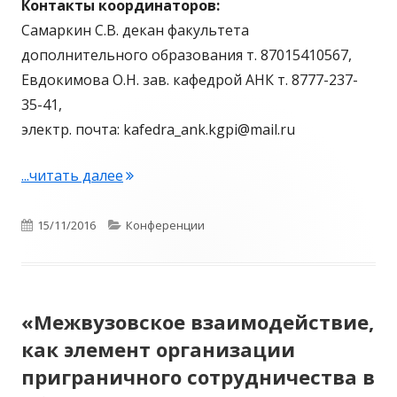
Контакты координаторов:
Самаркин С.В. декан факультета
дополнительного образования т. 87015410567,
Евдокимова О.Н. зав. кафедрой АНК т. 8777-237-
35-41,
электр. почта: kafedra_ank.kgpi@mail.ru
...читать далее
"«Проблемы межэтнической и межрели
Опубликовано
15/11/2016
Рубрики
Конференции
«Межвузовское взаимодействие,
как элемент организации
приграничного сотрудничества в