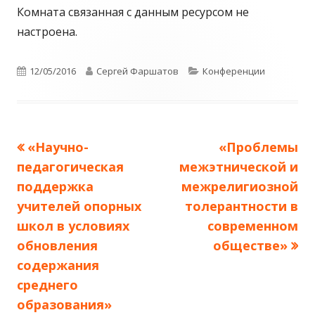
Комната связанная с данным ресурсом не
настроена.
Опубликовано
12/05/2016
Автор
Сергей Фаршатов
Рубрики
Конференции
Предыдущая
«Научно-
Следующая
«Проблемы
Навигация
педагогическая
запись:
межэтнической и
запись:
по
поддержка
межрелигиозной
учителей опорных
толерантности в
записям
школ в условиях
современном
обновления
обществе»
содержания
среднего
образования»