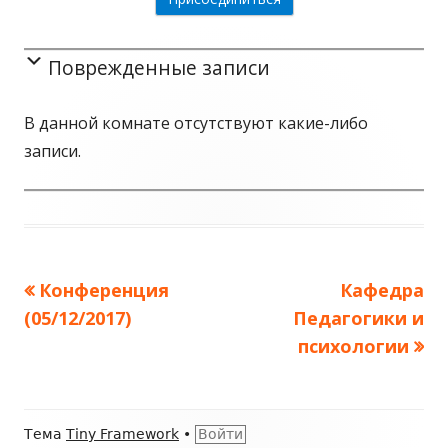
Поврежденные записи
В данной комнате отсутствуют какие-либо
записи.
Предыдущая
Конференция
Следующа
Кафедра
Навигация
(05/12/2017)
запись:
Педагогики и
запись:
по
психологии
записям
Содержимое
Тема
Tiny Framework
•
Войти