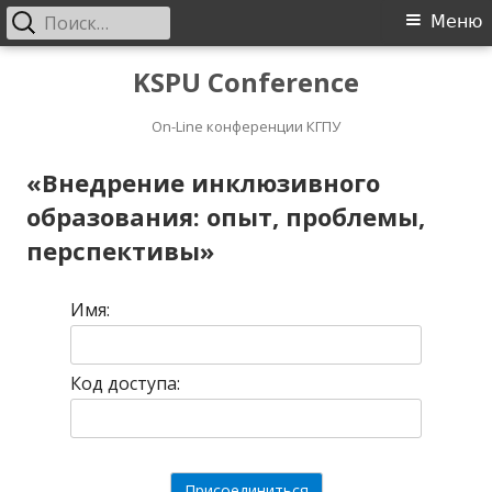
Найти:
Основное
Меню
меню
Перейти
KSPU Conference
к
On-Line конференции КГПУ
содержимому
«Внедрение инклюзивного
образования: опыт, проблемы,
перспективы»
Имя:
Код доступа: