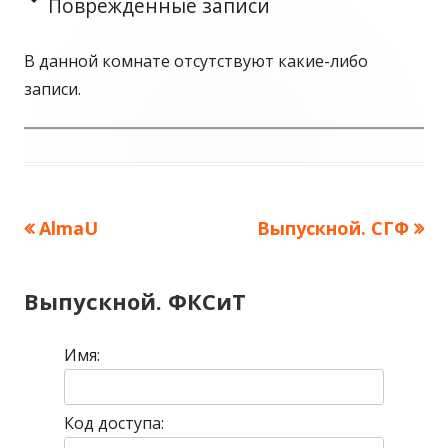
Поврежденные записи
В данной комнате отсутствуют какие-либо
записи.
Предыдущая
AlmaU
Следующая
Выпускной. СГФ
Навигация
запись:
запись:
по
Выпускной. ФКСиТ
записям
Имя:
Код доступа: