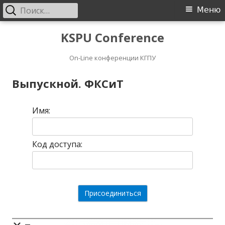
Найти:
Основное
Меню
меню
Перейти
KSPU Conference
к
On-Line конференции КГПУ
содержимому
Выпускной. ФКСиТ
Имя:
Код доступа: