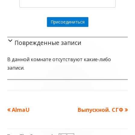
Поврежденные записи
В данной комнате отсутствуют какие-либо
записи.
Предыдущая
AlmaU
Следующая
Выпускной. СГФ
Навигация
запись:
запись:
по
Содержимое