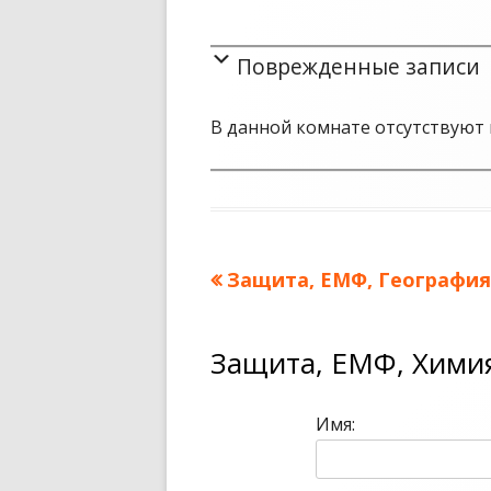
Поврежденные записи
В данной комнате отсутствуют 
Предыдущая
Защита, ЕМФ, География
Навигация
запись:
по
Защита, ЕМФ, Хими
записям
Имя: