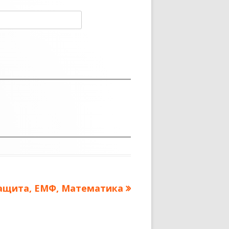
ледующая
ащита, ЕМФ, Математика
апись: