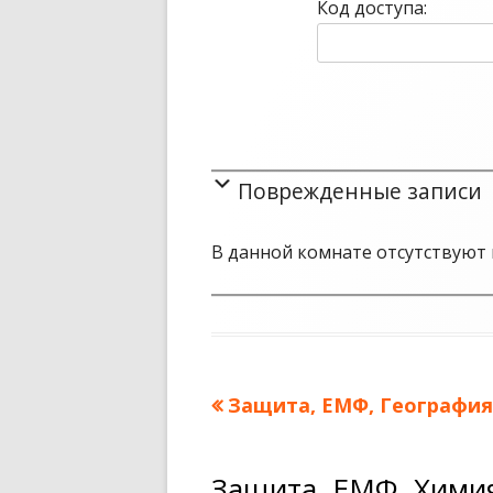
Код доступа:
Поврежденные записи
В данной комнате отсутствуют 
Предыдущая
Защита, ЕМФ, География
Навигация
запись:
по
Защита, ЕМФ, Хими