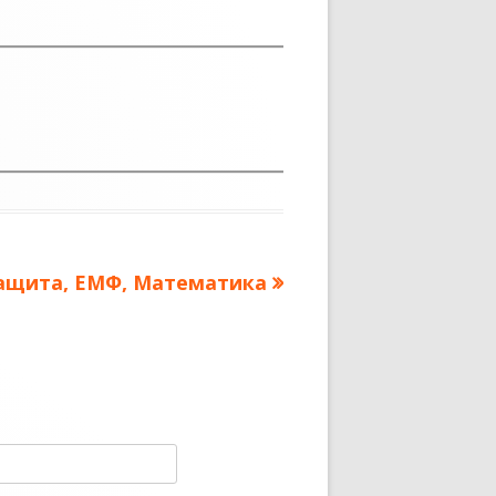
ледующая
ащита, ЕМФ, Математика
апись: