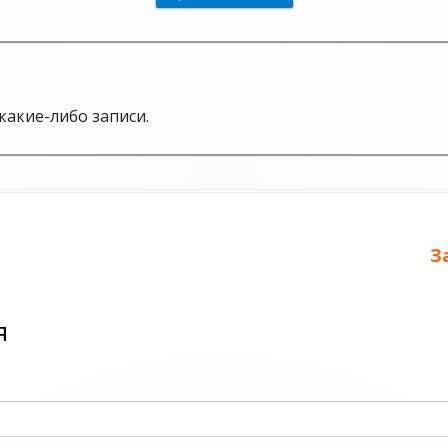
какие-либо записи.
С
З
з
я