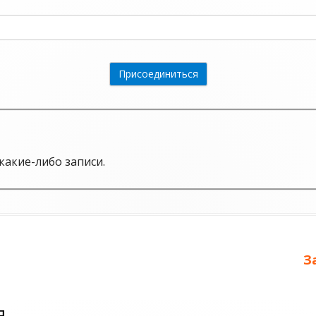
какие-либо записи.
С
З
з
я