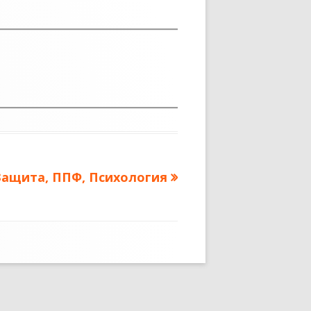
Следующая
Защита, ППФ, Психология
апись: