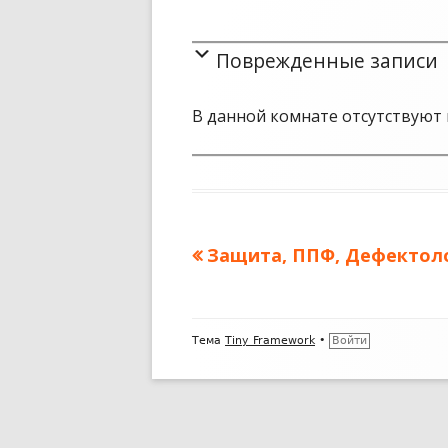
Поврежденные записи
В данной комнате отсутствуют 
Предыдущая
Защита, ППФ, Дефектоло
Навигация
запись:
по
Содержимое
записям
Тема
Tiny Framework
•
Войти
подвала