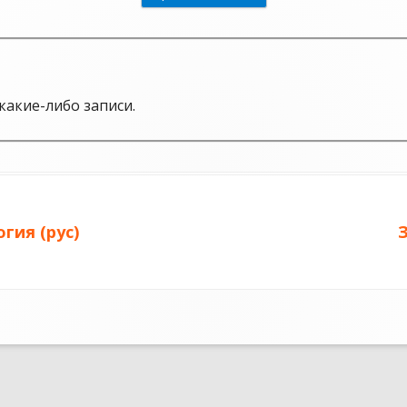
какие-либо записи.
гия (рус)
з