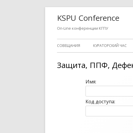
Перейти
KSPU Conference
к
содержимому
On-Line конференции КГПУ
Основное
СОВЕЩАНИЯ
КУРАТОРСКИЙ ЧАС
меню
Защита, ППФ, Дефек
Имя:
Код доступа: