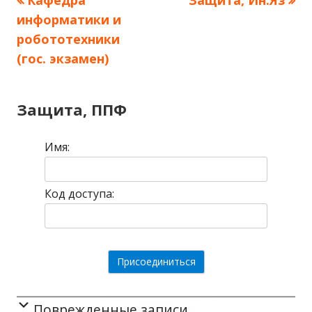
Навигация
информатики и
запись:
запись:
по
робототехники
(гос. экзамен)
записям
Защита, ППФ
Имя:
Код доступа:
Поврежденные записи