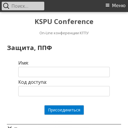
Найти:
Основное
Меню
меню
Перейти
KSPU Conference
к
On-Line конференции КГПУ
содержимому
Защита, ППФ
Имя:
Код доступа: