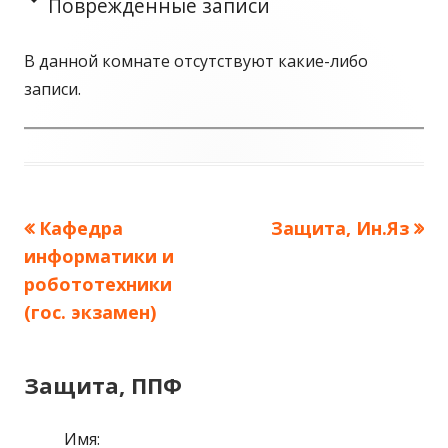
Поврежденные записи
В данной комнате отсутствуют какие-либо
записи.
Предыдущая
Кафедра
Следующая
Защита, Ин.Яз
Навигация
информатики и
запись:
запись:
по
робототехники
(гос. экзамен)
записям
Защита, ППФ
Имя: