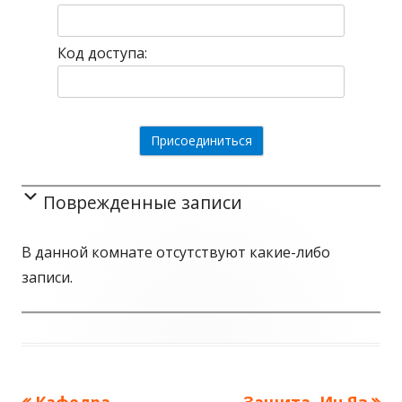
Код доступа:
Поврежденные записи
В данной комнате отсутствуют какие-либо
записи.
Предыдущая
Кафедра
Следующая
Защита, Ин.Яз