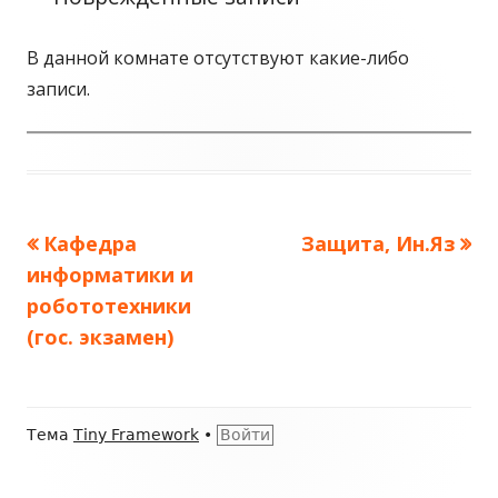
В данной комнате отсутствуют какие-либо
записи.
Предыдущая
Кафедра
Следующая
Защита, Ин.Яз
Навигация
информатики и
запись:
запись:
по
робототехники
(гос. экзамен)
записям
Содержимое
Тема
Tiny Framework
•
Войти
подвала