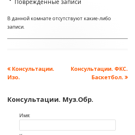
Поврежденные записи
В данной комнате отсутствуют какие-либо
записи.
Предыдущая
Консультации.
Следующая
Консультации. ФКС.
Навигация
Изо.
запись:
запись:
Баскетбол.
по
записям
Консультации. Муз.Обр.
Имя: