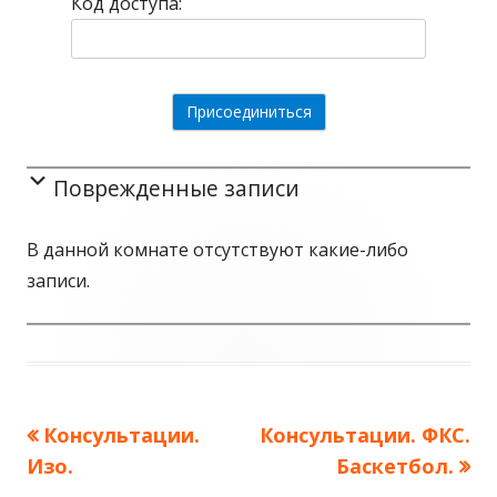
Код доступа:
Поврежденные записи
В данной комнате отсутствуют какие-либо
записи.
Предыдущая
Консультации.
Следующая
Консультации. ФКС.
Навигация
Изо.
запись:
запись:
Баскетбол.
по