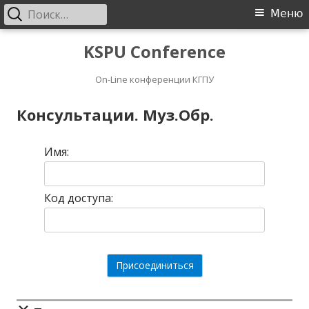
Найти:
Основное
Меню
меню
Перейти
KSPU Conference
к
On-Line конференции КГПУ
содержимому
Консультации. Муз.Обр.
Имя:
Код доступа: