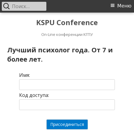
Найти:
Основное
Меню
меню
Перейти
KSPU Conference
к
On-Line конференции КГПУ
содержимому
Лучший психолог года. От 7 и
более лет.
Имя:
Код доступа: