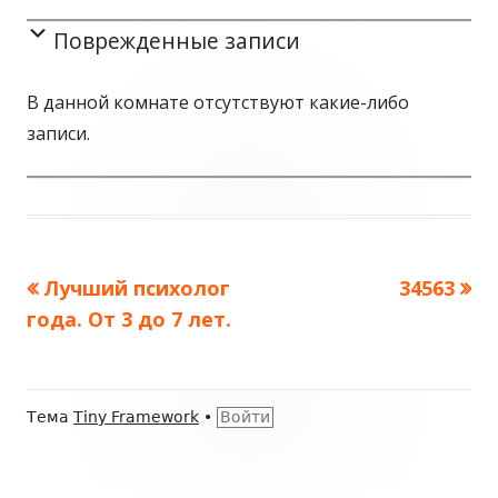
Поврежденные записи
В данной комнате отсутствуют какие-либо
записи.
Предыдущая
Лучший психолог
Следующ
34563
Навигация
года. От 3 до 7 лет.
запись:
запись:
по
записям
Содержимое
Тема
Tiny Framework
•
Войти
подвала