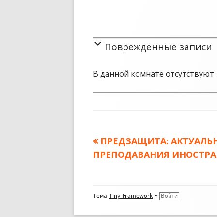
Поврежденные записи
В данной комнате отсутствуют 
Предыдущая
ПРЕДЗАЩИТА: АКТУАЛЬ
Навигация
ПРЕПОДАВАНИЯ ИНОСТРА
запись:
по
записям
Содержимое
Тема
Tiny Framework
•
Войти
подвала