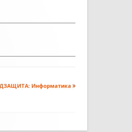
дующая
ДЗАЩИТА: Информатика
сь: