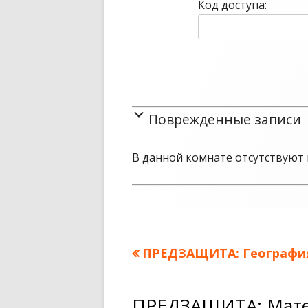
Код доступа:
Поврежденные записи
В данной комнате отсутствуют 
Предыдущая
ПРЕДЗАЩИТА: География
Навигация
запись:
по
ПРЕДЗАЩИТА: Мате