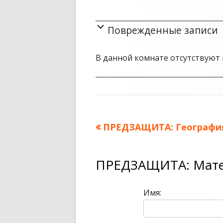
Поврежденные записи
В данной комнате отсутствуют 
Предыдущая
ПРЕДЗАЩИТА: География
Навигация
запись:
по
ПРЕДЗАЩИТА: Мате
записям
Имя: