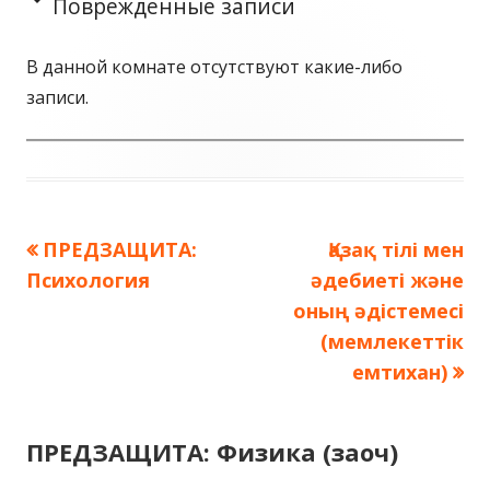
Поврежденные записи
В данной комнате отсутствуют какие-либо
записи.
Предыдущая
ПРЕДЗАЩИТА:
Следующая
Қазақ тілі мен
Навигация
Психология
запись:
әдебиеті және
запись:
по
оның әдістемесі
(мемлекеттік
записям
емтихан)
ПРЕДЗАЩИТА: Физика (заоч)