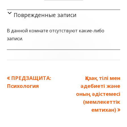
Поврежденные записи
В данной комнате отсутствуют какие-либо
записи.
Предыдущая
ПРЕДЗАЩИТА:
Следующая
Қазақ тілі мен
Навигация
Психология
запись:
әдебиеті және
запись:
по
оның әдістемесі
(мемлекеттік
записям
емтихан)