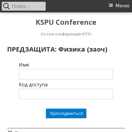
Найти:
Основное
Меню
меню
Перейти
KSPU Conference
к
On-Line конференции КГПУ
содержимому
ПРЕДЗАЩИТА: Физика (заоч)
Имя:
Код доступа: