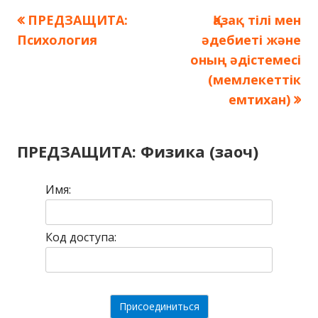
Предыдущая
ПРЕДЗАЩИТА:
Следующая
Қазақ тілі мен
Навигация
Психология
запись:
әдебиеті және
запись:
по
оның әдістемесі
(мемлекеттік
записям
емтихан)
ПРЕДЗАЩИТА: Физика (заоч)
Имя:
Код доступа: