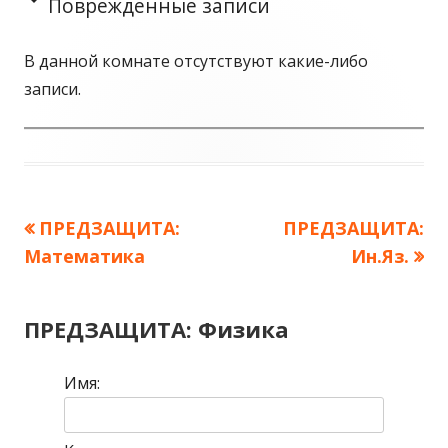
Поврежденные записи
В данной комнате отсутствуют какие-либо
записи.
Предыдущая
ПРЕДЗАЩИТА:
Следующая
ПРЕДЗАЩИТА:
Навигация
Математика
запись:
запись:
Ин.Яз.
по
записям
ПРЕДЗАЩИТА: Физика
Имя: