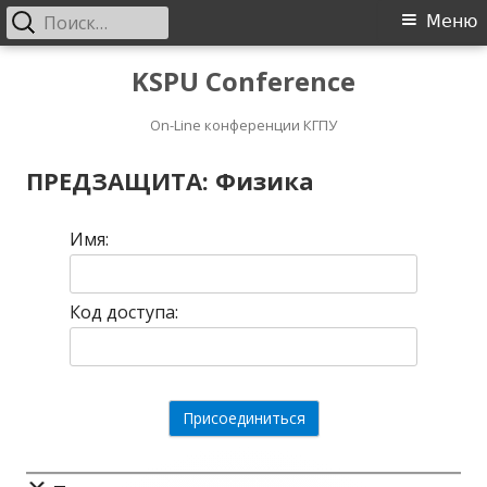
Найти:
Основное
Меню
меню
Перейти
KSPU Conference
к
On-Line конференции КГПУ
содержимому
ПРЕДЗАЩИТА: Физика
Имя:
Код доступа: