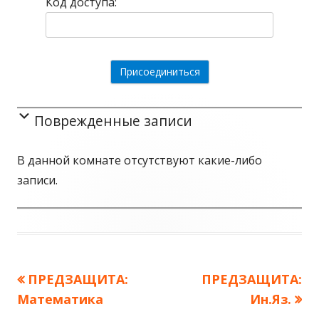
Код доступа:
Поврежденные записи
В данной комнате отсутствуют какие-либо
записи.
Предыдущая
ПРЕДЗАЩИТА:
Следующая
ПРЕДЗАЩИТА:
Навигация
Математика
запись:
запись:
Ин.Яз.
по